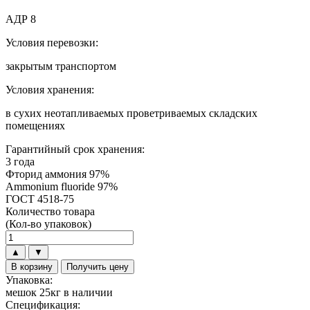
АДР 8
Условия перевозки:
закрытым транспортом
Условия хранения:
в сухих неотапливаемых проветриваемых складских
помещениях
Гарантийный срок хранения:
3 года
Фторид аммония 97%
Ammonium fluoride 97%
ГОСТ 4518-75
Количество товара
(Кол-во упаковок)
Количество
товара
▲
▼
Фторид
В корзину
Получить цену
аммония
Упаковка:
97%
мешок 25кг в наличии
Спецификация: