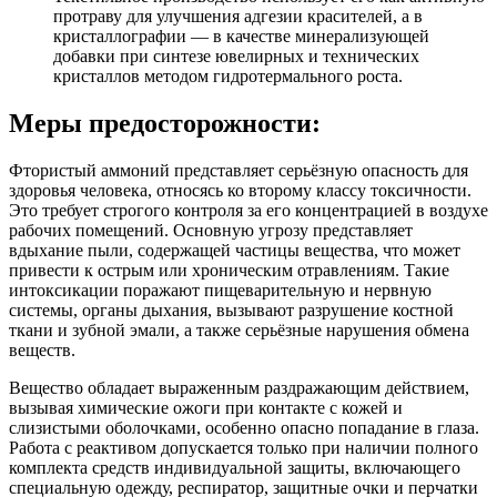
протраву для улучшения адгезии красителей, а в
кристаллографии — в качестве минерализующей
добавки при синтезе ювелирных и технических
кристаллов методом гидротермального роста.
Меры предосторожности:
Фтористый аммоний представляет серьёзную опасность для
здоровья человека, относясь ко второму классу токсичности.
Это требует строгого контроля за его концентрацией в воздухе
рабочих помещений. Основную угрозу представляет
вдыхание пыли, содержащей частицы вещества, что может
привести к острым или хроническим отравлениям. Такие
интоксикации поражают пищеварительную и нервную
системы, органы дыхания, вызывают разрушение костной
ткани и зубной эмали, а также серьёзные нарушения обмена
веществ.
Вещество обладает выраженным раздражающим действием,
вызывая химические ожоги при контакте с кожей и
слизистыми оболочками, особенно опасно попадание в глаза.
Работа с реактивом допускается только при наличии полного
комплекта средств индивидуальной защиты, включающего
специальную одежду, респиратор, защитные очки и перчатки