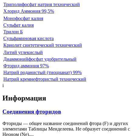
Триполифосфат натрия технический
Хлорид Аммония 99,5%
Монофосфат калия
Сульфат калия
Трилон Б
Сульфаминовая кислота
Криолит синтетический технический
Литий углекислый
Диаммонийфосфат удобрительный
Фторид аммония 97%
Натрий роданистый (тиоцианат) 99%
Натрий кремнефтористый технический
i
Информация
Соединения фторидов
Фториды — общее название соединений фтора (F) и других
элементами Таблицы Менделеева. Не образует соединений с
Неоном (Ne),...