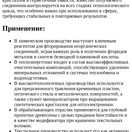
кристаллов в герметичные ёмкости. Качество получаемого
соединения контролируется на всех стадиях технологического
цикла, что особенно важно при использовании в сферах,
требующих стабильных и повторяемых результатов.
Применение:
В химическом производстве выступает ключевым
реагентом для фторирования неорганических
соединений, играя важную роль в получении фторидов
металлов и синтезе безводной плавиковой кислоты.
В теплоэнергетике входит в состав высокоэффективных
очистительных композиций, способствующих удалению
минеральных отложений в системах теплообмена и
водоподготовки.
В высокотехнологичных производствах используется
для прецизионного травления кремниевых пластин,
оптического стекла и металлических поверхностей, а
также служит минерализатором при выращивании
синтетических кристаллов для оптоэлектроники.
В обрабатывающих отраслях применяется для глубокой
пропитки древесины с целью придания биостойкости и
в качестве модификатора при крашении текстильных
волокон.
Текстильное производство использует его как активную