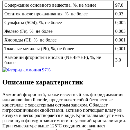
Содержание основного вещества, %, не менее
97,0
Остаток после прокаливания, %, не более
0,03
Сульфаты (SO4), %, не более
0,005
Железо (Fe), %, не более
0,003
Хлориды (Cl), %, не более
0,001
Тяжелые металлы (Pb), %, не более
0,001
Аммоний фтористый кислый (NH4F×HF), %, не
3,0
более
Описание характеристик
Аммоний фтористый, также известный как фторид аммония
или ammonium fluoride, представляет собой бесцветные
кристаллы с характерным острым запахом. Обладает
гигроскопичными свойствами, активно поглощает влагу из
воздуха и легко растворяется в воде. Кристаллы могут иметь
различную форму, в зависимости от условий кристаллизации.
При температуре выше 125°C соединение начинает