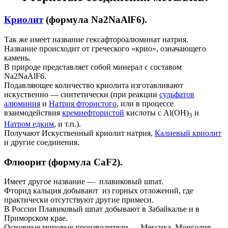
Криолит
(формула Na2NaAlF6).
Так же имеет название гексафтороалюминат натрия.
Название происходит от греческого «крио», означающего
камень.
В природе представляет собой минерал с составом
Na2NaAlF6.
Подавляющее количество криолита изготавливают
искуственно — синтетически (при реакции
сульфатов
алюминия
и
Натрия фтористого
, или в процессе
взаимодействия
кремнефтористой
кислоты с Al(OH)
и
3
Натром едким
, и т.п.).
Получают Искуственный криолит натрия,
Калиевый криолит
и другие соединения.
Флюорит (формула CaF2).
Имеет другое название — плавиковый шпат.
Фторид кальция добывают из горных отложений, где
практически отсутствуют другие примеси.
В России Плавиковый шпат добывают в Забайкалье и в
Приморском крае.
Основные мировые производители — Мексика, Монголия,