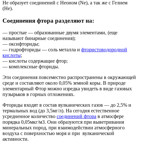
Не образует соединений с Неоном (Ne), а так же с Гелием
(Не).
Соединения фтора разделяют на:
— простые — образованные двумя элементами, (еще
называют бинарные соединения);
— оксифториды;
— гидрофториды — соль металла и
фтористоводородной
кислоты
;
— кислоты содержащие фтор;
— комплексные фториды.
Эти соединения повсеместно распространены в окружающей
среде и составляют около 0,05% земной коры. В природе
элементарный Фтор можно изредка увидеть в виде газовых
пузырьков в горных отложениях.
Фториды входят в состав вулканических газов — до 2,5% и
термальных вод (до 3,5мг/л). На сегодня естественное
усредненное количество
соединений фтора
в атмосфере
порядка 0,05мкг/м3. Они образуются при выветривания
минеральных пород, при взаимодействии атмосферного
воздуха с поверхностью моря и при вулканической
активности.