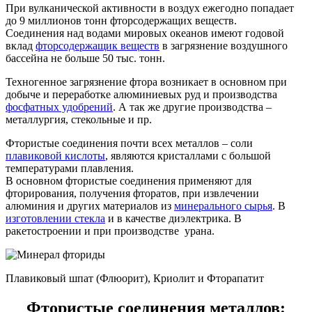
При вулканической активности в воздух ежегодно попадает
до 9 миллионов тонн фторсодержащих веществ.
Соединения над водами мировых океанов имеют годовой
вклад
фторсодержащик веществ
в загрязнение воздушного
бассейна не больше 50 тыс. тонн.
Техногенное загрязнение фтора возникает в основном при
добыче и переработке алюминиевых руд и производства
фосфатных удобрений
. А так же другие производства –
металлургия, стекольные и пр.
Фтористые соединения почти всех металлов – соли
плавиковой кислоты
, являются кристаллами с большой
температурами плавления.
В основном фтористые соединения применяют для
фторирования, получения фторатов, при извлечении
алюминия и других материалов из
минерального сырья
. В
изготовлении стекла
и в качестве диэлектрика. В
ракетостроении и при производстве урана.
Плавиковый шпат (Флюорит), Криолит и Фторапатит
Фтористые соединения металлов: