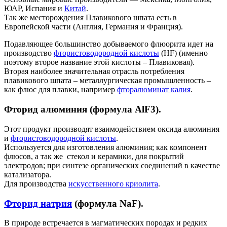
ЮАР, Испания и
Китай
.
Так же месторождения Плавикового шпата есть в
Европейской части (Англия, Германия и Франция).
Подавляющее большинство добываемого флюорита идет на
производство
фтористоводородной кислоты
(HF) (именно
поэтому второе название этой кислоты – Плавиковая).
Вторая наиболее значительная отрасль потребления
плавикового шпата – металлургическая промышленность –
как флюс для плавки, например
фторалюминат калия
.
Фторид алюминия (формула AlF3).
Этот продукт производят взаимодействием оксида алюминия
и
фтористоводородной кислоты
.
Используется для изготовления алюминия; как компонент
флюсов, а так же стекол и керамики, для покрытий
электродов; при синтезе органических соединений в качестве
катализатора.
Для производства
искусственного криолита
.
Фторид натрия
(формула NaF).
В природе встречается в магматических породах и редких