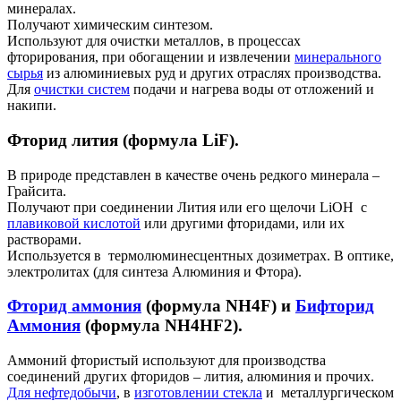
минералах.
Получают химическим синтезом.
Используют для очистки металлов, в процессах
фторирования, при обогащении и извлечении
минерального
сырья
из алюминиевых руд и других отраслях производства.
Для
очистки систем
подачи и нагрева воды от отложений и
накипи.
Фторид лития (формула LiF).
В природе представлен в качестве очень редкого минерала –
Грайсита.
Получают при соединении Лития или его щелочи LiOH с
плавиковой кислотой
или другими фторидами, или их
растворами.
Используется в термолюминесцентных дозиметрах. В оптике,
электролитах (для синтеза Алюминия и Фтора).
Фторид аммония
(формула NH4F) и
Бифторид
Аммония
(формула NH4HF2).
Аммоний фтористый используют для производства
соединений других фторидов – лития, алюминия и прочих.
Для нефтедобычи
, в
изготовлении стекла
и металлургическом