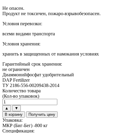
Не опасен.
Продукт не токсичен, пожаро-взрывобезопасен.
Условия перевозки:
всеми видами транспорта
Условия хранения:
хранить в защищенных от намокания условиях
Гарантийный срок хранения:
не ограничен
Диаммонийфосфат удобрительный
DAP Fertilizer
ТУ 2186-556-00209438-2014
Количество товара
(Кол-во упаковок)
Количество
товара
▲
▼
Диаммонийфосфат
В корзину
Получить цену
удобрительный
Упаковка:
МКР (Биг-Бег) -800 кг
Спецификация: