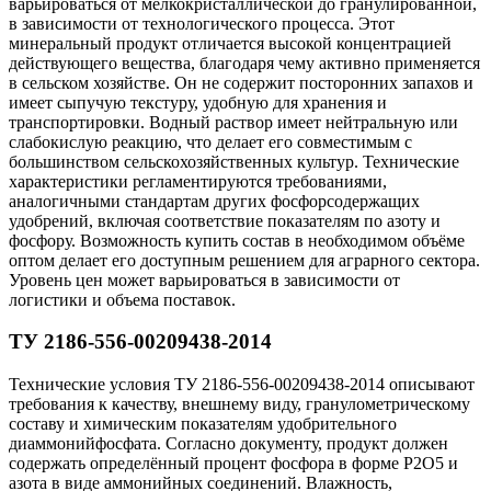
варьироваться от мелкокристаллической до гранулированной,
в зависимости от технологического процесса. Этот
минеральный продукт отличается высокой концентрацией
действующего вещества, благодаря чему активно применяется
в сельском хозяйстве. Он не содержит посторонних запахов и
имеет сыпучую текстуру, удобную для хранения и
транспортировки. Водный раствор имеет нейтральную или
слабокислую реакцию, что делает его совместимым с
большинством сельскохозяйственных культур. Технические
характеристики регламентируются требованиями,
аналогичными стандартам других фосфорсодержащих
удобрений, включая соответствие показателям по азоту и
фосфору. Возможность купить состав в необходимом объёме
оптом делает его доступным решением для аграрного сектора.
Уровень цен может варьироваться в зависимости от
логистики и объема поставок.
ТУ 2186-556-00209438-2014
Технические условия ТУ 2186-556-00209438-2014 описывают
требования к качеству, внешнему виду, гранулометрическому
составу и химическим показателям удобрительного
диаммонийфосфата. Согласно документу, продукт должен
содержать определённый процент фосфора в форме P2O5 и
азота в виде аммонийных соединений. Влажность,